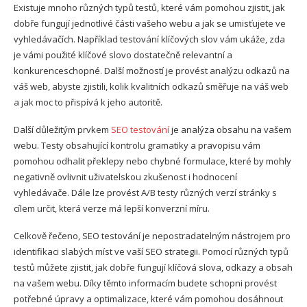
Existuje mnoho různých typů testů, které vám pomohou zjistit, jak
dobře fungují jednotlivé části vašeho webu a jak se umisťujete ve
vyhledávačích. Například testování klíčových slov vám ukáže, zda
je vámi použité klíčové slovo dostatečně relevantní a
konkurenceschopné. Další možností je provést analýzu odkazů na
váš web, abyste zjistili, kolik kvalitních odkazů směřuje na váš web
a jak moc to přispívá k jeho autoritě.
Další důležitým prvkem
SEO testování
je analýza obsahu na vašem
webu. Testy obsahující kontrolu gramatiky a pravopisu vám
pomohou odhalit překlepy nebo chybné formulace, které by mohly
negativně ovlivnit uživatelskou zkušenost i hodnocení
vyhledávače. Dále lze provést A/B testy různých verzí stránky s
cílem určit, která verze má lepší konverzní míru.
Celkově řečeno, SEO testování je nepostradatelným nástrojem pro
identifikaci slabých míst ve vaší SEO strategii. Pomocí různých typů
testů můžete zjistit, jak dobře fungují klíčová slova, odkazy a obsah
na vašem webu. Díky těmto informacím budete schopni provést
potřebné úpravy a optimalizace, které vám pomohou dosáhnout