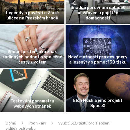
Snadné porovnání nabídek
Legendy a pověsti o Zlaté
pojišťoven u pojištění
uličce na Pražském hradě
domácnosti
Snubní prsten jako znak
rodinných hodnot a společné
Nové možnosti pro designery
cesty životem
a inženýry s pomocí 3D tisku
Elon Musk a jeho projekt
Testování parametru
SpaceX
webových stránek
Domů
Podnikání
Využití SEO testu pro zlepšení
viditelnosti webu