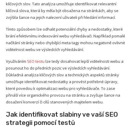
klíčových slov. Tato analýza umožňuje identifikovat relevantní
klíčová slova, která by měla být obsažena na stránkách, aby se
zvýšila šance na jejich nalezení uživateli při hledání informací.
Tímto způsobem lze odhalit potenciální chyby a nedostatky, které
brání efektivnímu indexování webu vyhledávači. Například pomalé
načítání stránky nebo chybějící meta tagy mohou negativně ovlivnit
viditelnost webu ve výsledcích vyhledávání.
Využíváním
SEO testu
lze tedy dosahovat lepší viditelnosti webu a
posunout ho do předních pozic ve výsledcích vyhledávání.
Důkladná analýza klíčových slov a technických aspektů stránky
umožňuje identifikovat nedostatky a provést potřebné úpravy,
které povedou k optimalizaci webu pro vyhledávače. To zase
přináší více organického provozu na stránku a zvyšuje šance na
dosažení konverzí či cílů stanovených majitelem webu.
Jak identifikovat slabiny ve vaší SEO
strategii pomocí testů