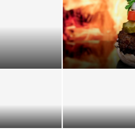
Snadné porovnání
e na Pražském hradě
 možnosti pro designery a
Testování parametru web
ženýry s pomocí 3D tisku
stránek