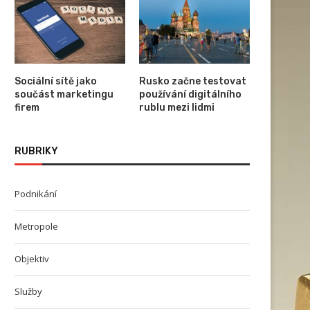
Sociální sítě jako
Rusko začne testovat
součást marketingu
používání digitálního
firem
rublu mezi lidmi
RUBRIKY
Podnikání
Metropole
Objektiv
Služby