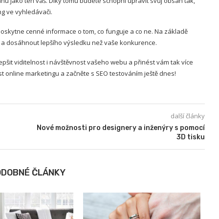
ahu jako ten váš. Díky tomu budete schopni upravit svůj obsah tak,
ng ve vyhledávači.
 poskytne cenné informace o tom, co funguje a co ne. Na základě
a dosáhnout lepšího výsledku než vaše konkurence.
šit viditelnost i návštěvnost vašeho webu a přinést vám tak více
t online marketingu a začněte s SEO testováním ještě dnes!
další články
Nové možnosti pro designery a inženýry s pomocí
3D tisku
ODOBNÉ ČLÁNKY