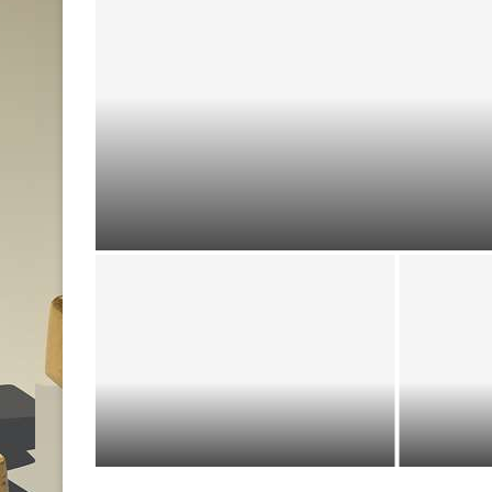
Legendy a pověsti o Zlaté uličc
zlata a
Snubní prsten jako znak rodinných
Nové
hodnot a společné cesty životem
in