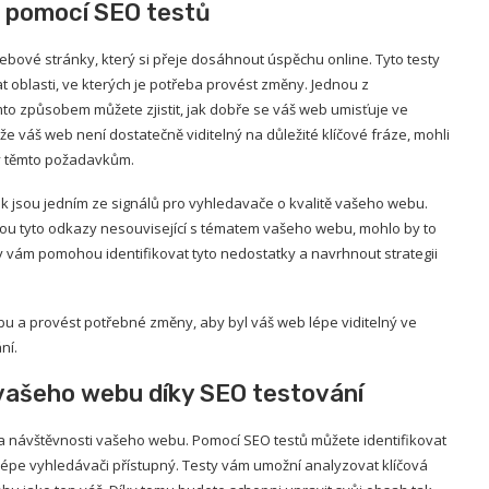
u pomocí SEO testů
ové stránky, který si přeje dosáhnout úspěchu online. Tyto testy
t oblasti, ve kterých je potřeba provést změny. Jednou z
Tímto způsobem můžete zjistit, jak dobře se váš web umisťuje ve
že váš web není dostatečně viditelný na důležité klíčové fráze, mohli
ly těmto požadavkům.
k jsou jedním ze signálů pro vyhledavače o kvalitě vašeho webu.
u tyto odkazy nesouvisející s tématem vašeho webu, mohlo by to
ty vám pomohou identifikovat tyto nedostatky a navrhnout strategii
bu a provést potřebné změny, aby byl váš web lépe viditelný ve
ní.
 vašeho webu díky SEO testování
i a návštěvnosti vašeho webu. Pomocí SEO testů můžete identifikovat
lépe vyhledávači přístupný. Testy vám umožní analyzovat klíčová