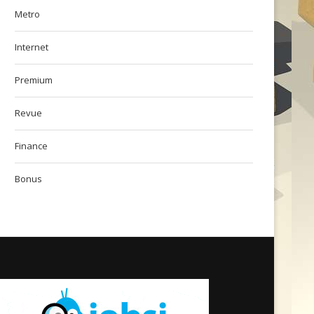
Metro
Internet
Premium
Nové možnosti pro designery a
Elon Musk a jeho projekt Sp
inženýry s pomocí...
Revue
Finance
Bonus