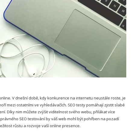
line. V dnešní době, kdy konkurence na internetu neustále roste, je
ří mezi ostatními ve vyhledávačích. SEO testy pomáhají zjistit slabé
ní. Díky nim můžete zvýšit viditelnost svého webu, přilákat více
z správného SEO testování by váš web mohl být pohřben na pozadí
ežitost růstu a rozvoje vaší online presence.