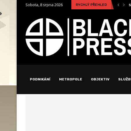
Sobota, 8 srpna 2026
RYCHLÝ PŘEHLED
Snubní prsten jako znak rodinných hodnot a společné...
N
PODNIKÁNÍ
METROPOLE
OBJEKTIV
SLUŽB