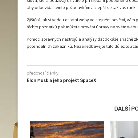
slova, která používají uživatelé při hledání podobného obs
aby odpovídal těmto požadavkům a zlepšil se tak váš ranki
Zjištění, jak si vedou ostatní weby ve stejném odvětví, vám
těchto poznatků pak můžete provést úpravy na svém webu 
Pomocí správných nástrojů a analýzy dat dokáže značně zlep
potenciálních zákazníků. Nezanedbávejte tuto důležitou čás
předchozí články
Elon Musk a jeho projekt SpaceX
DALŠÍ P