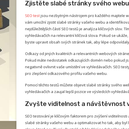
Zjistěte slabé stránky svého web
SEO test
jsou nezbytným nástrojem pro každého majitele web
vám umožní zjistit slabé stránky vašeho webu a identifikova
nejdůležitějších částí SEO testů je analýza klíčových slov. 
vyhledávačích na relevantní klíčová slova. Pokud se ukáže, 
byste upravit obsah svých stránek tak, aby lépe odpovída
Odkazy od jiných kvalitních a relevantních webových stráne
Pokud máte nedostatek odkazujících domén nebo pokud jso
negativně ovlivnit vaše umístění ve vyhledávačích. SEO tes
pro zlepšení odkazového profilu vašeho webu.
Pomocí těchto testů můžete objevit slabé stránky svého we
vyhledávačích a zaujal lepší pozice ve výsledcích vyhledává
Zvyšte viditelnost a návštěvnost
SEO testování je klíčovým faktorem pro zvýšení viditelnost
slabé stránky vašeho webu a optimalizovat ho tak, aby byl 