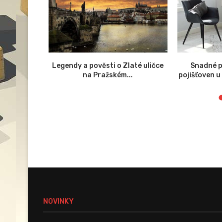
dný Satoshi
Legendy a pověsti o Zlaté uličce
Snadné p
na Pražském...
pojišťoven u
NOVINKY