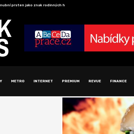
ové možnosti pro designery a inženýry s pomocí...
Testo
Y
METRO
INTERNET
PREMIUM
REVUE
FINANCE