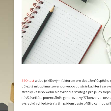
SEO test
webu je klíčovým faktorem pro dosažení úspěchu on
důležité mít optimalizovanou webovou stránku, která se vyno
stránky vašeho webu a navrhnout strategie pro jejich zlepše
návštěvníků a potenciálně i generovat vyšší konverze. Be
výsledků vyhledávání a tím pádem byste přišli o cennou příl