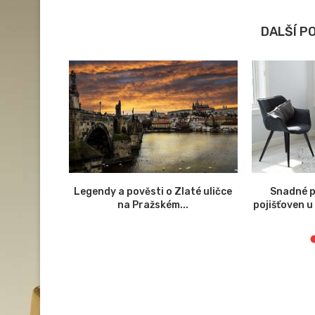
DALŠÍ P
elektroniky
Legendy a pověsti o Zlaté uličce
Snadné p
na Pražském...
pojišťoven u