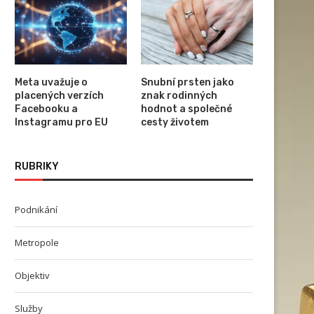
Meta uvažuje o
Snubní prsten jako
placených verzích
znak rodinných
Facebooku a
hodnot a společné
Instagramu pro EU
cesty životem
RUBRIKY
Nové možnosti pro designery a
Testování parametru webo
inženýry s pomocí...
stránek
Podnikání
Metropole
Objektiv
Služby