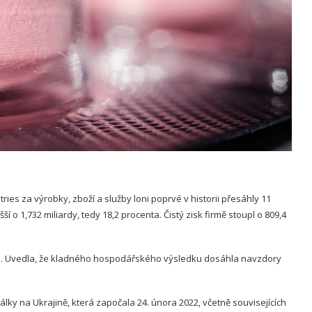
es za výrobky, zboží a služby loni poprvé v historii přesáhly 11
ší o 1,732 miliardy, tedy 18,2 procenta. Čistý zisk firmě stoupl o 809,4
tin. Uvedla, že kladného hospodářského výsledku dosáhla navzdory
 na Ukrajině, která započala 24. února 2022, včetně souvisejících