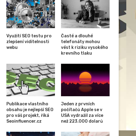
Využití SEO testu pro
Časté a dlouhé
zlepšení viditelnosti
telefonáty mohou
webu
vést k riziku vysokého
krevního tlaku
Publikace vlastního
Jeden z prvních
obsahu je nejlepší SEO
počítačů Apple se v
pro váš projekt, říká
USA vydražil za více
Seoinfluencer.cz
než 223.000 dolarů