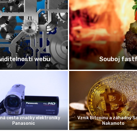
Snadné porovnání
e na Pražském hradě
 možnosti pro designery a
Testování parametru web
ženýry s pomocí 3D tisku
stránek