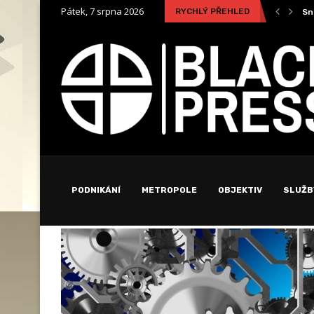
Pátek, 7 srpna 2026
RYCHLÝ PŘEHLED
Snadné porovnání nabídek pojišťoven u pojištění domácnosti
Sn
PODNIKÁNÍ
METROPOLE
OBJEKTIV
SLUŽB