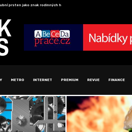
ubní prsten jako znak rodinných hodnot a společné...
Nové mo
Y
METRO
INTERNET
PREMIUM
REVUE
FINANCE