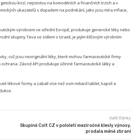
tickou krizí, nejistotou na komoditních a finančních trzích a v
ických ukazatelů s dopadem na podnikání, jako jsou míra inflace,
eutickým výrobcem ve střední Evropě, produkuje generické léky nebo
odní skupiny Teva se sídlem v Izraeli, je jejím klíčovým výrobním
vky, což jsou neoriginální léky, které mohou farmaceutické firmy
á ochrana. Závod API produkuje účinné farmaceutické látky a
uté lékové formy a zabalí více než osm miliard tablet, kapslí a
odukce.
další články
Skupině Colt CZ v pololetí meziročně klesly výnosy,
prodala méně zbraní