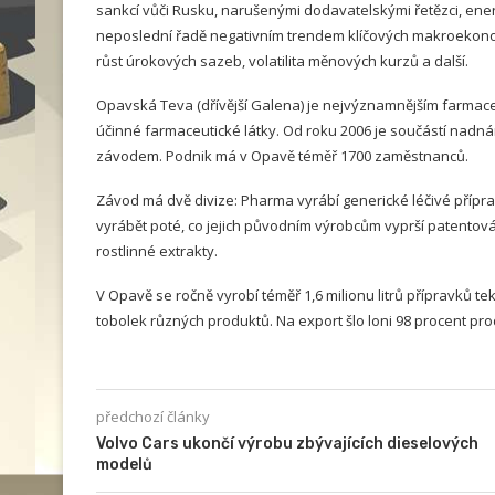
sankcí vůči Rusku, narušenými dodavatelskými řetězci, energe
neposlední řadě negativním trendem klíčových makroekonom
růst úrokových sazeb, volatilita měnových kurzů a další.
Opavská Teva (dřívější Galena) je nejvýznamnějším farmac
účinné farmaceutické látky. Od roku 2006 je součástí nadnár
závodem. Podnik má v Opavě téměř 1700 zaměstnanců.
Závod má dvě divize: Pharma vyrábí generické léčivé přípra
vyrábět poté, co jejich původním výrobcům vyprší patentov
rostlinné extrakty.
V Opavě se ročně vyrobí téměř 1,6 milionu litrů přípravků tek
tobolek různých produktů. Na export šlo loni 98 procent pr
předchozí články
Volvo Cars ukončí výrobu zbývajících dieselových
modelů