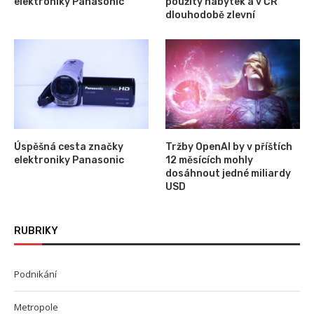
elektroniky Panasonic
použitý nábytek a v ČR
dlouhodobě zlevní
Úspěšná cesta značky
Tržby OpenAI by v příštích
elektroniky Panasonic
12 měsících mohly
dosáhnout jedné miliardy
USD
RUBRIKY
Podnikání
Metropole