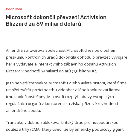
Podnikání
Microsoft dokončil převzetí Activision
Blizzard za 69 miliard dolarů
Americká softwarová společnost Microsoft dnes po dlouhém
přezkumu kontrolních úřadů dokončila dohodu o převzetí vývojáře
her a vydavatele interaktivního zábavního obsahu Activision
Blizzard v hodnotě 69 miliard dolarů (1,6 bilionu Kč).
Je to největší transakce Microsoftu v jeho 48leté historii, která firmě
umožní zvětšit pozici na trhu videoher a lépe konkurovat lídrovi
trhu společnosti Sony. Microsoft rozptýlil obavy evropských
regulačních orgánů z konkurence a získal příznivé rozhodnutí
amerického soudu.
Transakci v dubnu zablokoval britský Úřad pro hospodářskou
soutěž a trhy (CMA), který uvedl, že by americký počítačový gigant