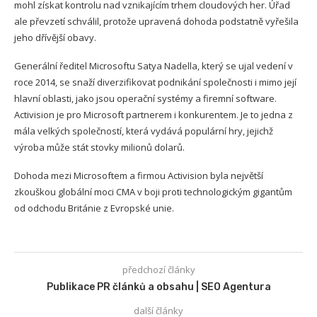
mohl získat kontrolu nad vznikajícím trhem cloudových her. Úřad
ale převzetí schválil, protože upravená dohoda podstatně vyřešila
jeho dřívější obavy.
Generální ředitel Microsoftu Satya Nadella, který se ujal vedení v
roce 2014, se snaží diverzifikovat podnikání společnosti i mimo její
hlavní oblasti, jako jsou operační systémy a firemní software.
Activision je pro Microsoft partnerem i konkurentem. Je to jedna z
mála velkých společností, která vydává populární hry, jejichž
výroba může stát stovky milionů dolarů.
Dohoda mezi Microsoftem a firmou Activision byla největší
zkouškou globální moci CMA v boji proti technologickým gigantům
od odchodu Británie z Evropské unie.
předchozí články
Publikace PR článků a obsahu | SEO Agentura
další články