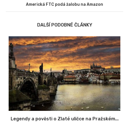
Americká FTC podá žalobu na Amazon
DALŠÍ PODOBNÉ ČLÁNKY
Legendy a pověsti o Zlaté uličce na Pražském...
S