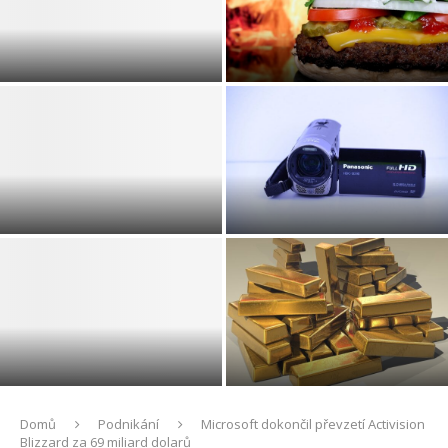
Snadné porovnání nabídek
Legendy a pověsti o Zlaté
pojišťoven u pojištění
uličce na Pražském hradě
domácnosti
Snubní prsten jako znak
rodinných hodnot a společné
Nové možnosti pro designery
cesty životem
a inženýry s pomocí 3D tisku
Elon Musk a jeho projekt
Testování parametru
SpaceX
webových stránek
Domů
Podnikání
Microsoft dokončil převzetí Activision
Blizzard za 69 miliard dolarů